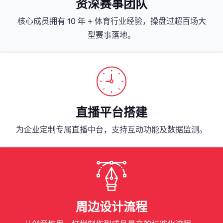
资深赛事团队
核心成员拥有 10 年 + 体育行业经验，操盘过超百场大
型赛事落地。
直播平台搭建
为企业定制专属直播中台，支持互动功能及数据监测。
周边设计流程