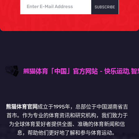
SUBSCRIBE
熊猫体育官网
成立于1995年，总部位于中国湖南省吉
首市。作为专业的体育资讯和研究机构，我们致力于
为全球体育爱好者提供全面、准确的体育新闻和信
息，帮助他们更好地了解和参与体育运动。