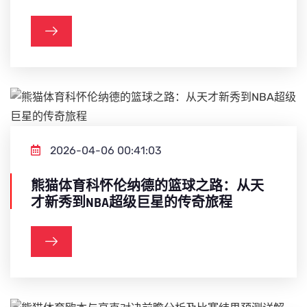
2026-04-06 00:41:03
熊猫体育科怀伦纳德的篮球之路：从天
才新秀到NBA超级巨星的传奇旅程