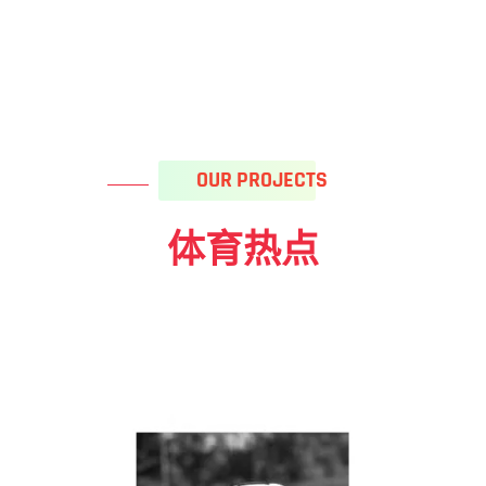
OUR PROJECTS
体育热点