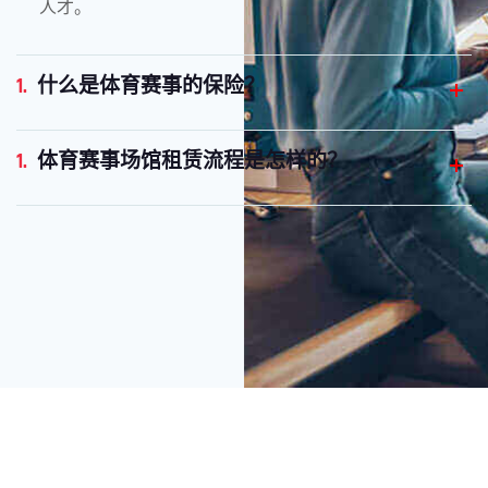
人才。
1.
什么是体育赛事的保险？
1.
体育赛事场馆租赁流程是怎样的？