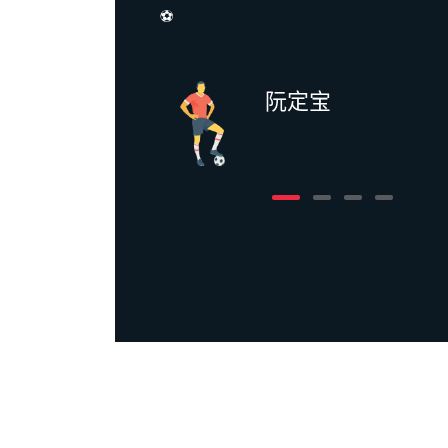
键比赛⏰～
余兴创