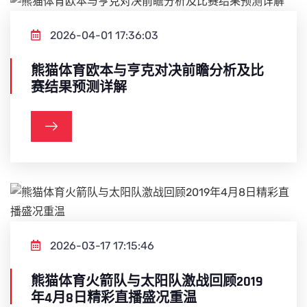
2026-04-01 17:36:03
熊猫体育欧本与亨克对决前瞻分析及比
赛结果预测详解
2026-03-17 17:15:46
熊猫体育火箭队与太阳队激战回顾2019
年4月8日精彩直播盛况重温