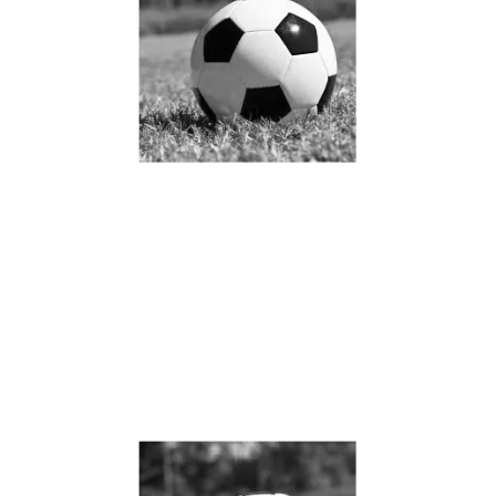
熊猫体育布雷切尔与墨菲
精彩对决视频回顾赛场瞬
间不容错过