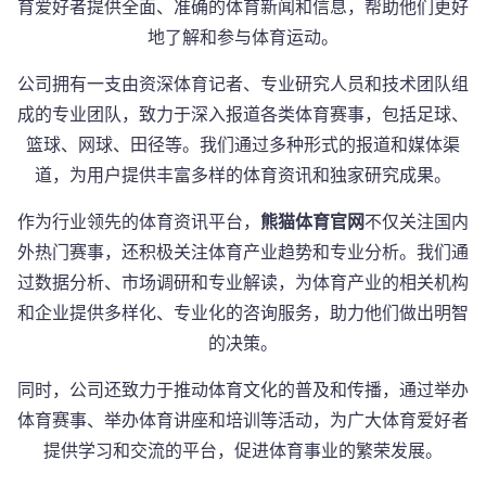
育爱好者提供全面、准确的体育新闻和信息，帮助他们更好
地了解和参与体育运动。
公司拥有一支由资深体育记者、专业研究人员和技术团队组
成的专业团队，致力于深入报道各类体育赛事，包括足球、
篮球、网球、田径等。我们通过多种形式的报道和媒体渠
道，为用户提供丰富多样的体育资讯和独家研究成果。
作为行业领先的体育资讯平台，
熊猫体育官网
不仅关注国内
外热门赛事，还积极关注体育产业趋势和专业分析。我们通
过数据分析、市场调研和专业解读，为体育产业的相关机构
和企业提供多样化、专业化的咨询服务，助力他们做出明智
的决策。
同时，公司还致力于推动体育文化的普及和传播，通过举办
体育赛事、举办体育讲座和培训等活动，为广大体育爱好者
提供学习和交流的平台，促进体育事业的繁荣发展。