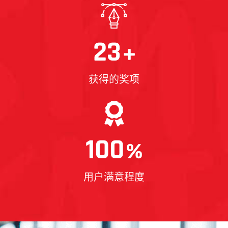
23
+
获得的奖项
100
%
用户满意程度